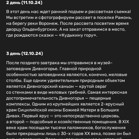
​​2 день (11.10.24)
В этот день нас ждет ранний подъем и рассветная съемка!
Мы встретим и сфотографируем рассвет в поселке Рамонь,
на берегу реки Воронеж. После рассвета посвятим время
дворцу Ольденбургских. А на закат отправимся в место,
где рождаются сказки — «Кудыкину гору».
​​3 день (12.10.24)
После позднего завтрака мы отправимся в музей-
заповедник Дивногорье. Главной природной
особенностью заповедника являются, конечно, меловые
столбы. Еще одним удивительным природным объектом
является Дивногорский каньон — крутой овраг
со стенками в виде меловых гребней. Самая интересная
достопримечательность Дивногорья — пещерные
комплексы. Одним из крупнейших является 2-ярусный
храм Сицилийской иконы Божией Матери в Больших
Дивах. Первый ярус — это непосредственно церковь,
а второй — подсобные и хозяйственные помещения. В XIX
веке храм посещали тысячи паломников, богослужения
были прекращены лишь с 30-х годов XX века, позже он был